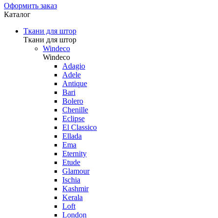
Оформить заказ
Каталог
Ткани для штор
Ткани для штор
Windeco
Windeco
Adagio
Adele
Antique
Bari
Bolero
Chenille
Eclipse
El Classico
Ellada
Ema
Eternity
Etude
Glamour
Ischia
Kashmir
Kerala
Loft
London