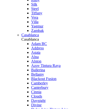
Silk
Steel
Tiffany
Vera
Villa
Yagmur
Zambak
Casablanca
Casablanca
Adam BC
Address
Agata
Alna
Alston
Azov Tintura Raya
Ballerina
Bellamy
Blackout Fusion
Camberley
Canterbury
Cinnia
Clouds
Daynight
Divine