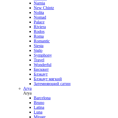
Narnia
New Chintz
Nolita
Nomad
Palace
Riviera
Rodos
Roma
Romantic
Siesta
Siglo
Symphony
Travel
Wonderful
Бисквит
Блэкаут
Блэкаут мягкий
Затемняющий сатин
Arya
Arya
Barcelona
Bruno
Latina
Luna
Mirage