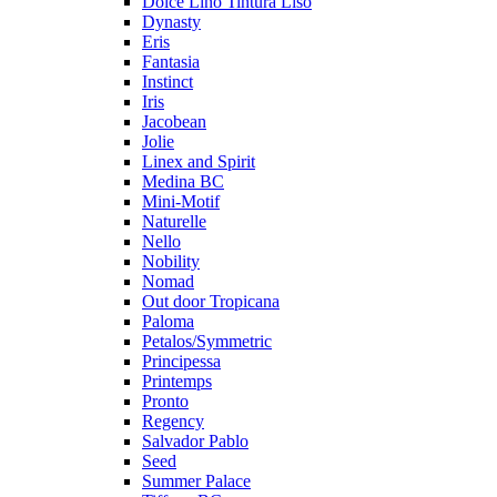
Dolce Lino Tintura Liso
Dynasty
Eris
Fantasia
Instinct
Iris
Jacobean
Jolie
Linex and Spirit
Medina BC
Mini-Motif
Naturelle
Nello
Nobility
Nomad
Out door Tropicana
Paloma
Petalos/Symmetric
Principessa
Printemps
Pronto
Regency
Salvador Pablo
Seed
Summer Palace