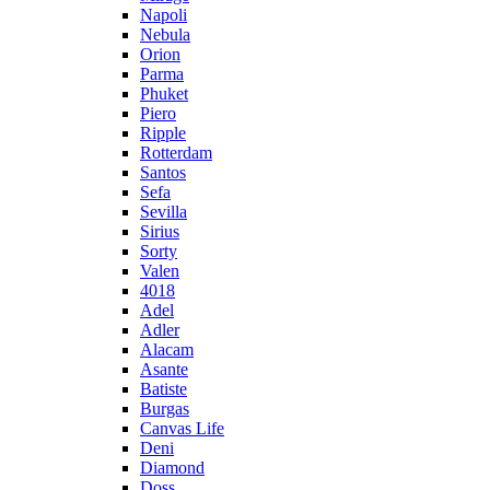
Napoli
Nebula
Orion
Parma
Phuket
Piero
Ripple
Rotterdam
Santos
Sefa
Sevilla
Sirius
Sorty
Valen
4018
Adel
Adler
Alacam
Asante
Batiste
Burgas
Canvas Life
Deni
Diamond
Doss