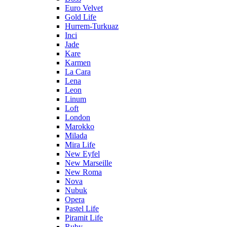
Euro Velvet
Gold Life
Hurrem-Turkuaz
Inci
Jade
Kare
Karmen
La Cara
Lena
Leon
Linum
Loft
London
Marokko
Milada
Mira Life
New Eyfel
New Marseille
New Roma
Nova
Nubuk
Opera
Pastel Life
Piramit Life
Ruby