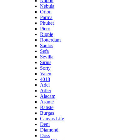
Napoli
Nebula
Orion
Parma
Phuket
Piero
Ripple
Rotterdam
Santos
Sefa
Sevilla
Sirius
Sorty
Valen
4018
Adel
Adler
Alacam
Asante
Batiste
Burgas
Canvas Life
Deni
Diamond
Doss