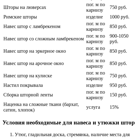
пог. м по
Шторы на люверсах
750 руб.
карнизу
Римские шторы
изделие
1000 руб.
пог. м по
Навес штор с ламбрекеном
850 руб.
карнизу
пог. м по
900-1050
Навес штор со сложным ламбрекеном
карнизу
руб.
пог. м по
Навес штор на эркерное окно
850 руб.
карнизу
пог. м по
Навес штор на арочное окно
850 руб.
карнизу
пог. м по
Навес штор на кулиске
750 руб.
карнизу
Настил покрывала
изделие
950 руб.
пог. м по
Сборка шторной ленты
150 руб.
карнизу
Наценка на сложные ткани (бархат,
услуга
15%
сатин, хлопок)
Условия необходимые для навеса и утюжки штор
Утюг, гладильная доска, стремянка, наличие места для