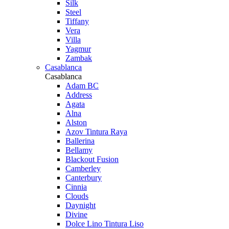
Silk
Steel
Tiffany
Vera
Villa
Yagmur
Zambak
Casablanca
Casablanca
Adam BC
Address
Agata
Alna
Alston
Azov Tintura Raya
Ballerina
Bellamy
Blackout Fusion
Camberley
Canterbury
Cinnia
Clouds
Daynight
Divine
Dolce Lino Tintura Liso