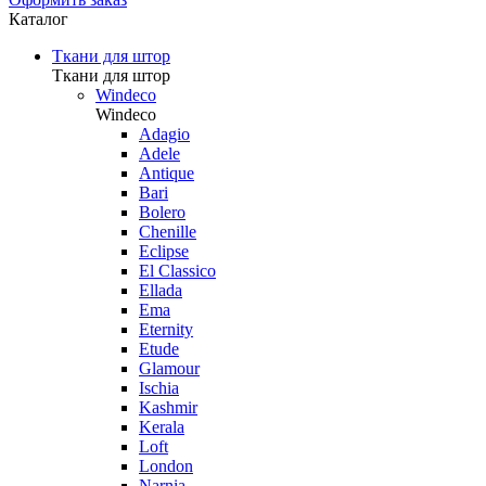
Каталог
Ткани для штор
Ткани для штор
Windeco
Windeco
Adagio
Adele
Antique
Bari
Bolero
Chenille
Eclipse
El Classico
Ellada
Ema
Eternity
Etude
Glamour
Ischia
Kashmir
Kerala
Loft
London
Narnia