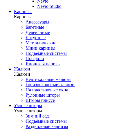
Nevio
Nevio Studio
Карнизы
Карнизы
Аксессуары
Багетные
Деревянные
Латунные
Металлические
Мини карнизы
Подъёмные системы
Профили
Японская панель
Жалюзи
Жалюзи
Вертикальные жалюзи
Горизонтальные жалюзи
На пластиковые окна
Рулонные шторы
Шторы плиссе
Умные шторы
Умные шторы
Зимний сад
Подъёмные системы
Раздвижные карнизы