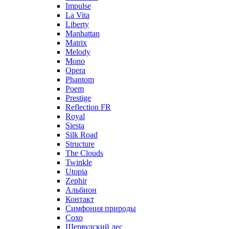
Impulse
La Vita
Liberty
Manhattan
Matrix
Melody
Mono
Opera
Phantom
Poem
Prestige
Reflection FR
Royal
Siesta
Silk Road
Structure
The Clouds
Twinkle
Utopia
Zephir
Альбион
Контакт
Симфония природы
Сохо
Шервудский лес