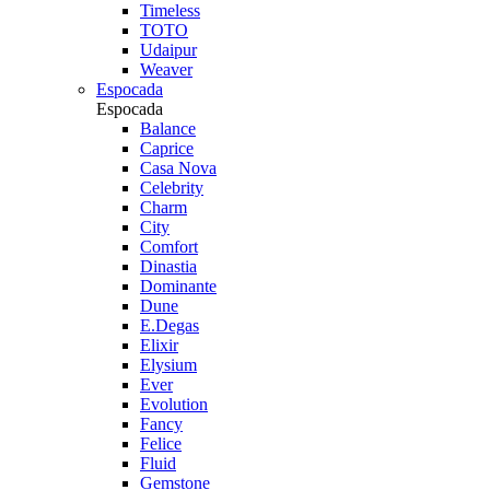
Timeless
TOTO
Udaipur
Weaver
Espocada
Espocada
Balance
Caprice
Casa Nova
Celebrity
Charm
City
Comfort
Dinastia
Dominante
Dune
E.Degas
Elixir
Elysium
Ever
Evolution
Fancy
Felice
Fluid
Gemstone