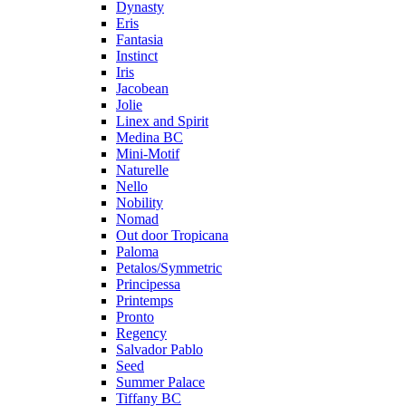
Dynasty
Eris
Fantasia
Instinct
Iris
Jacobean
Jolie
Linex and Spirit
Medina BC
Mini-Motif
Naturelle
Nello
Nobility
Nomad
Out door Tropicana
Paloma
Petalos/Symmetric
Principessa
Printemps
Pronto
Regency
Salvador Pablo
Seed
Summer Palace
Tiffany BC