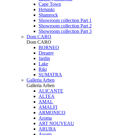
Cape Town
Helsinki
Shamrock
Showroom collection Part 1
Showroom collection Part 2
Showroom collection Part 3
Dom CARO
Dom CARO
BORNEO
Dreamy
Jardin
Lake
Riki
SUMATRA
Galleria Arben
Galleria Arben
ALICANTE
ALTEA
AMAL
AMALFI
ARMONICO
Aroma
ART NOUVEAU
ARUBA
Assam