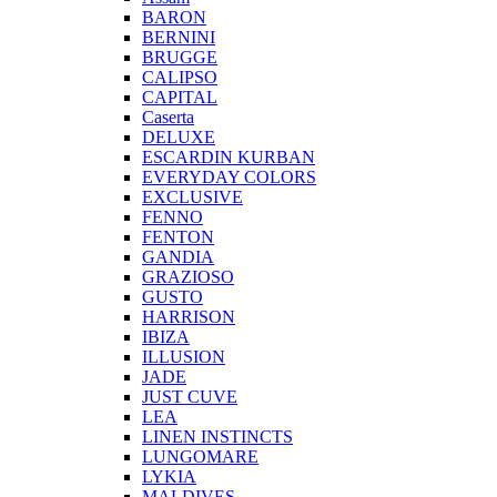
BARON
BERNINI
BRUGGE
CALIPSO
CAPITAL
Caserta
DELUXE
ESCARDIN KURBAN
EVERYDAY COLORS
EXCLUSIVE
FENNO
FENTON
GANDIA
GRAZIOSO
GUSTO
HARRISON
IBIZA
ILLUSION
JADE
JUST CUVE
LEA
LINEN INSTINCTS
LUNGOMARE
LYKIA
MALDIVES