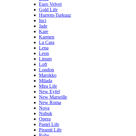
Euro Velvet
Gold Life
Hurrem-Turkuaz
Inci
Jade
Kare
Karmen
La Cara
Lena
Leon
Linum
Loft
London
Marokko
Milada
Mira Life
New Eyfel
New Marseille
New Roma
Nova
Nubuk
Opera
Pastel Life
Piramit Life
Ruby