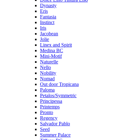
Dynasty
Eris
Fantasia
Instinct
Iris
Jacobean
Jolie
Linex and Spirit
Medina BC
Mini-Motif
Naturelle
Nello
Nobility
Nomad
Out door Tropicana
Paloma
Petalos/Symmetric
Principessa
Printemps
Pronto
Regency
Salvador Pablo
Seed
Summer Palace