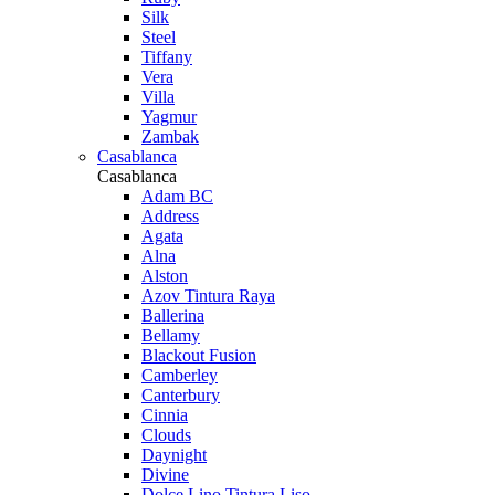
Silk
Steel
Tiffany
Vera
Villa
Yagmur
Zambak
Casablanca
Casablanca
Adam BC
Address
Agata
Alna
Alston
Azov Tintura Raya
Ballerina
Bellamy
Blackout Fusion
Camberley
Canterbury
Cinnia
Clouds
Daynight
Divine
Dolce Lino Tintura Liso