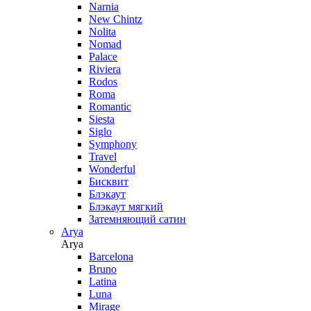
Narnia
New Chintz
Nolita
Nomad
Palace
Riviera
Rodos
Roma
Romantic
Siesta
Siglo
Symphony
Travel
Wonderful
Бисквит
Блэкаут
Блэкаут мягкий
Затемняющий сатин
Arya
Arya
Barcelona
Bruno
Latina
Luna
Mirage