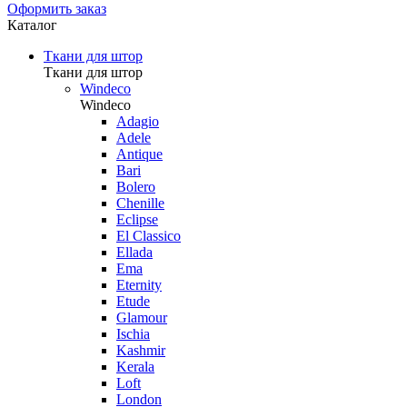
Оформить заказ
Каталог
Ткани для штор
Ткани для штор
Windeco
Windeco
Adagio
Adele
Antique
Bari
Bolero
Chenille
Eclipse
El Classico
Ellada
Ema
Eternity
Etude
Glamour
Ischia
Kashmir
Kerala
Loft
London