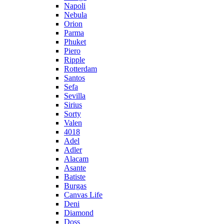
Napoli
Nebula
Orion
Parma
Phuket
Piero
Ripple
Rotterdam
Santos
Sefa
Sevilla
Sirius
Sorty
Valen
4018
Adel
Adler
Alacam
Asante
Batiste
Burgas
Canvas Life
Deni
Diamond
Doss