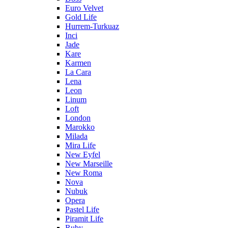
Euro Velvet
Gold Life
Hurrem-Turkuaz
Inci
Jade
Kare
Karmen
La Cara
Lena
Leon
Linum
Loft
London
Marokko
Milada
Mira Life
New Eyfel
New Marseille
New Roma
Nova
Nubuk
Opera
Pastel Life
Piramit Life
Ruby