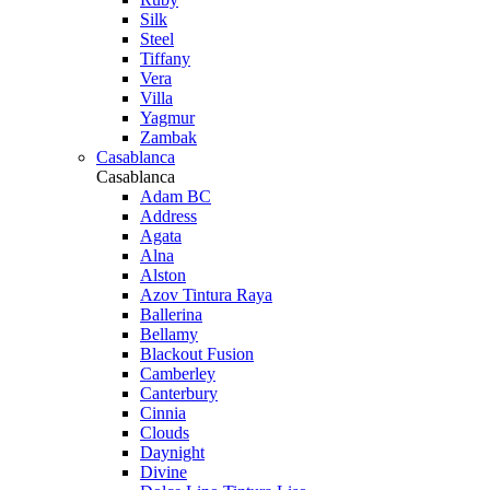
Silk
Steel
Tiffany
Vera
Villa
Yagmur
Zambak
Casablanca
Casablanca
Adam BC
Address
Agata
Alna
Alston
Azov Tintura Raya
Ballerina
Bellamy
Blackout Fusion
Camberley
Canterbury
Cinnia
Clouds
Daynight
Divine