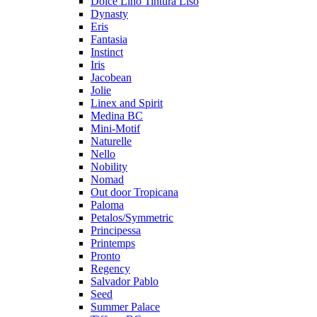
Dolce Lino Tintura Liso
Dynasty
Eris
Fantasia
Instinct
Iris
Jacobean
Jolie
Linex and Spirit
Medina BC
Mini-Motif
Naturelle
Nello
Nobility
Nomad
Out door Tropicana
Paloma
Petalos/Symmetric
Principessa
Printemps
Pronto
Regency
Salvador Pablo
Seed
Summer Palace