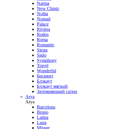
Narnia
New Chintz
Nolita
Nomad
Palace
Riviera
Rodos
Roma
Romantic
Siesta
Siglo
Symphony
Travel
Wonderful
Бисквит
Блэкаут
Блэкаут мягкий
Затемняющий сатин
Arya
Arya
Barcelona
Bruno
Latina
Luna
Mirage