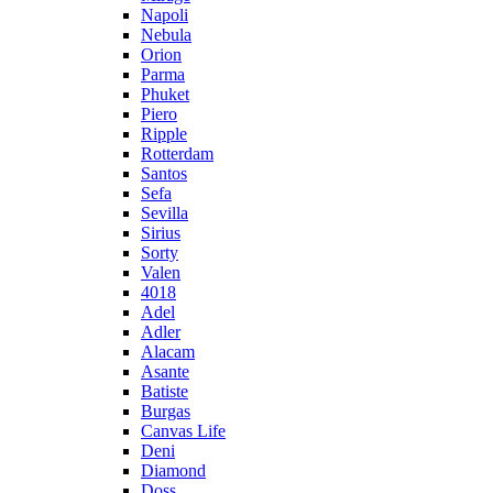
Napoli
Nebula
Orion
Parma
Phuket
Piero
Ripple
Rotterdam
Santos
Sefa
Sevilla
Sirius
Sorty
Valen
4018
Adel
Adler
Alacam
Asante
Batiste
Burgas
Canvas Life
Deni
Diamond
Doss