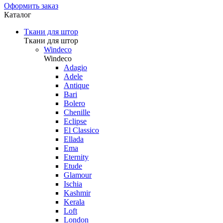
Оформить заказ
Каталог
Ткани для штор
Ткани для штор
Windeco
Windeco
Adagio
Adele
Antique
Bari
Bolero
Chenille
Eclipse
El Classico
Ellada
Ema
Eternity
Etude
Glamour
Ischia
Kashmir
Kerala
Loft
London