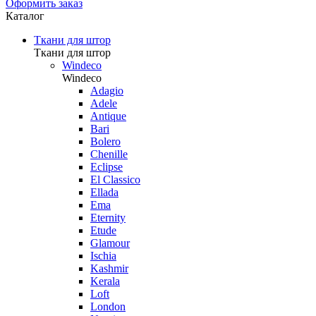
Оформить заказ
Каталог
Ткани для штор
Ткани для штор
Windeco
Windeco
Adagio
Adele
Antique
Bari
Bolero
Chenille
Eclipse
El Classico
Ellada
Ema
Eternity
Etude
Glamour
Ischia
Kashmir
Kerala
Loft
London