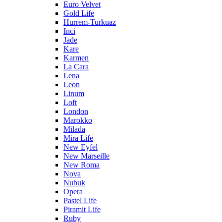
Euro Velvet
Gold Life
Hurrem-Turkuaz
Inci
Jade
Kare
Karmen
La Cara
Lena
Leon
Linum
Loft
London
Marokko
Milada
Mira Life
New Eyfel
New Marseille
New Roma
Nova
Nubuk
Opera
Pastel Life
Piramit Life
Ruby