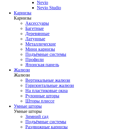
Nevio
Nevio Studio
Карнизы
Карнизы
Аксессуары
Багетные
Деревянные
Латунные
Металлические
Мини карнизы
Подъёмные системы
Профили
Японская панель
Жалюзи
Жалюзи
Вертикальные жалюзи
Горизонтальные жалюзи
На пластиковые окна
Рулонные шторы
Шторы плиссе
Умные шторы
Умные шторы
Зимний сад
Подъёмные системы
Раздвижные карнизы