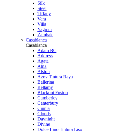
Silk
Steel
Tiffany
Vera
Villa
Yagmur
Zambak
Casablanca
Casablanca
Adam BC
Address
Agata
Alna
Alston
Azov Tintura Raya
Ballerina
Bellamy
Blackout Fusion
Camberley
Canterbury
Cinnia
Clouds
Daynight
Divine
Dolce Lino Tintura Liso