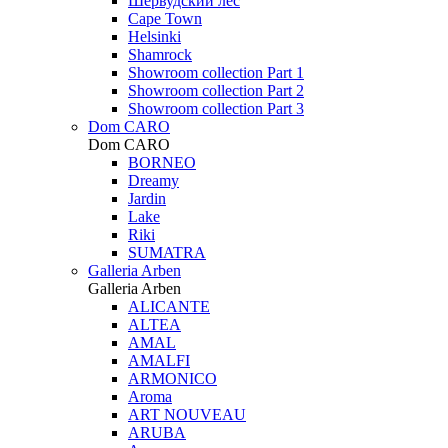
Шервудский лес
Cape Town
Helsinki
Shamrock
Showroom collection Part 1
Showroom collection Part 2
Showroom collection Part 3
Dom CARO
Dom CARO
BORNEO
Dreamy
Jardin
Lake
Riki
SUMATRA
Galleria Arben
Galleria Arben
ALICANTE
ALTEA
AMAL
AMALFI
ARMONICO
Aroma
ART NOUVEAU
ARUBA