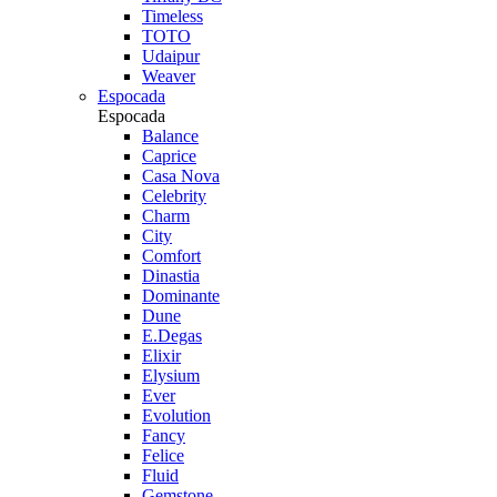
Timeless
TOTO
Udaipur
Weaver
Espocada
Espocada
Balance
Caprice
Casa Nova
Celebrity
Charm
City
Comfort
Dinastia
Dominante
Dune
E.Degas
Elixir
Elysium
Ever
Evolution
Fancy
Felice
Fluid
Gemstone