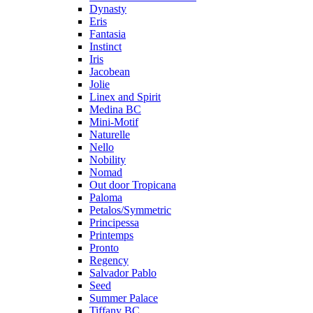
Dynasty
Eris
Fantasia
Instinct
Iris
Jacobean
Jolie
Linex and Spirit
Medina BC
Mini-Motif
Naturelle
Nello
Nobility
Nomad
Out door Tropicana
Paloma
Petalos/Symmetric
Principessa
Printemps
Pronto
Regency
Salvador Pablo
Seed
Summer Palace
Tiffany BC