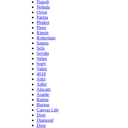
Napoli
Nebula
Orion
Parma
Phuket
Piero
Ripple
Rotterdam
Santos
Sefa
Sevilla
Sirius
Sorty
Valen
4018
Adel
Adler
Alacam
Asante
Batiste
Burgas
Canvas Life
Deni
Diamond
Doss