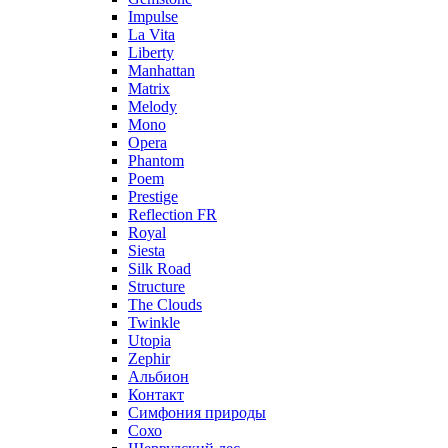
Impulse
La Vita
Liberty
Manhattan
Matrix
Melody
Mono
Opera
Phantom
Poem
Prestige
Reflection FR
Royal
Siesta
Silk Road
Structure
The Clouds
Twinkle
Utopia
Zephir
Альбион
Контакт
Симфония природы
Сохо