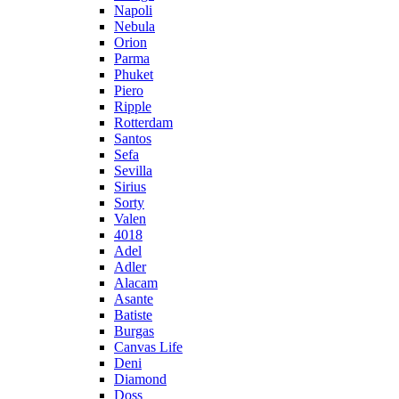
Napoli
Nebula
Orion
Parma
Phuket
Piero
Ripple
Rotterdam
Santos
Sefa
Sevilla
Sirius
Sorty
Valen
4018
Adel
Adler
Alacam
Asante
Batiste
Burgas
Canvas Life
Deni
Diamond
Doss