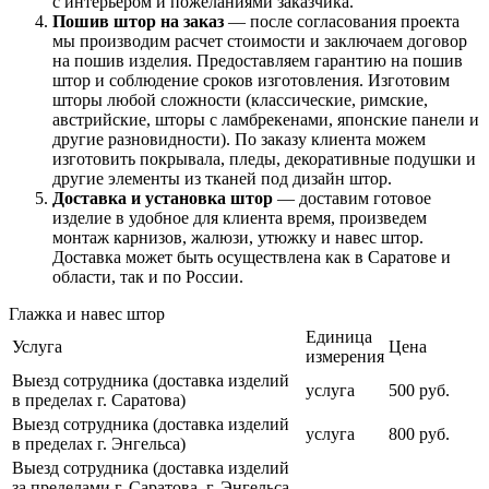
с интерьером и пожеланиями заказчика.
Пошив штор на заказ
— после согласования проекта
мы производим расчет стоимости и заключаем договор
на пошив изделия. Предоставляем гарантию на пошив
штор и соблюдение сроков изготовления. Изготовим
шторы любой сложности (классические, римские,
австрийские, шторы с ламбрекенами, японские панели и
другие разновидности). По заказу клиента можем
изготовить покрывала, пледы, декоративные подушки и
другие элементы из тканей под дизайн штор.
Доставка и установка штор
— доставим готовое
изделие в удобное для клиента время, произведем
монтаж карнизов, жалюзи, утюжку и навес штор.
Доставка может быть осуществлена как в Саратове и
области, так и по России.
Глажка и навес штор
Единица
Услуга
Цена
измерения
Выезд сотрудника (доставка изделий
услуга
500 руб.
в пределах г. Саратова)
Выезд сотрудника (доставка изделий
услуга
800 руб.
в пределах г. Энгельса)
Выезд сотрудника (доставка изделий
за пределами г. Саратова, г. Энгельса,