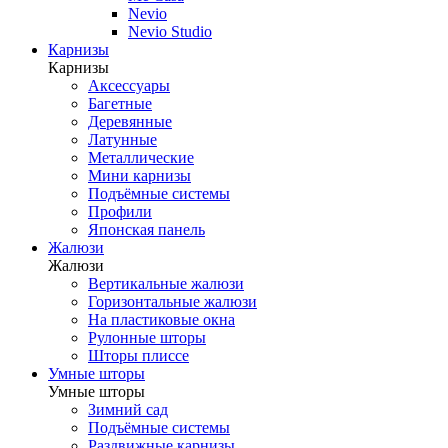
Nevio
Nevio Studio
Карнизы
Карнизы
Аксессуары
Багетные
Деревянные
Латунные
Металлические
Мини карнизы
Подъёмные системы
Профили
Японская панель
Жалюзи
Жалюзи
Вертикальные жалюзи
Горизонтальные жалюзи
На пластиковые окна
Рулонные шторы
Шторы плиссе
Умные шторы
Умные шторы
Зимний сад
Подъёмные системы
Раздвижные карнизы