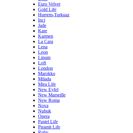
Euro Velvet
Gold Life
Hurrem-Turkuaz
Inci
Jade
Kare
Karmen
La Cara
Lena
Leon
Linum
Loft
London
Marokko
Milada
Mira Life
New Eyfel
New Marseille
New Roma
Nova
Nubuk
Opera
Pastel Life
Piramit Life
Ruby