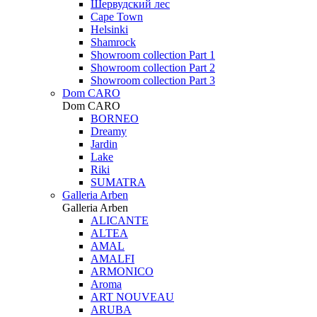
Шервудский лес
Cape Town
Helsinki
Shamrock
Showroom collection Part 1
Showroom collection Part 2
Showroom collection Part 3
Dom CARO
Dom CARO
BORNEO
Dreamy
Jardin
Lake
Riki
SUMATRA
Galleria Arben
Galleria Arben
ALICANTE
ALTEA
AMAL
AMALFI
ARMONICO
Aroma
ART NOUVEAU
ARUBA