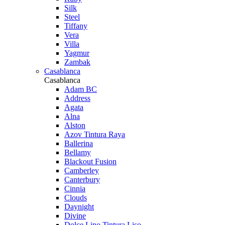
Silk
Steel
Tiffany
Vera
Villa
Yagmur
Zambak
Casablanca
Casablanca
Adam BC
Address
Agata
Alna
Alston
Azov Tintura Raya
Ballerina
Bellamy
Blackout Fusion
Camberley
Canterbury
Cinnia
Clouds
Daynight
Divine
Dolce Lino Tintura Liso