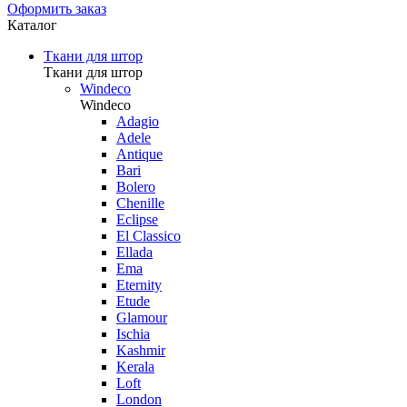
Оформить заказ
Каталог
Ткани для штор
Ткани для штор
Windeco
Windeco
Adagio
Adele
Antique
Bari
Bolero
Chenille
Eclipse
El Classico
Ellada
Ema
Eternity
Etude
Glamour
Ischia
Kashmir
Kerala
Loft
London