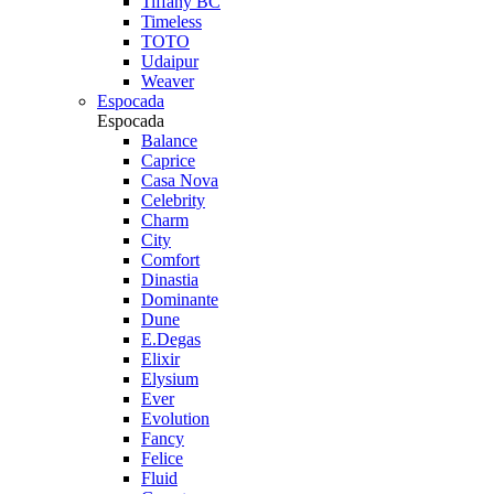
Tiffany BC
Timeless
TOTO
Udaipur
Weaver
Espocada
Espocada
Balance
Caprice
Casa Nova
Celebrity
Charm
City
Comfort
Dinastia
Dominante
Dune
E.Degas
Elixir
Elysium
Ever
Evolution
Fancy
Felice
Fluid