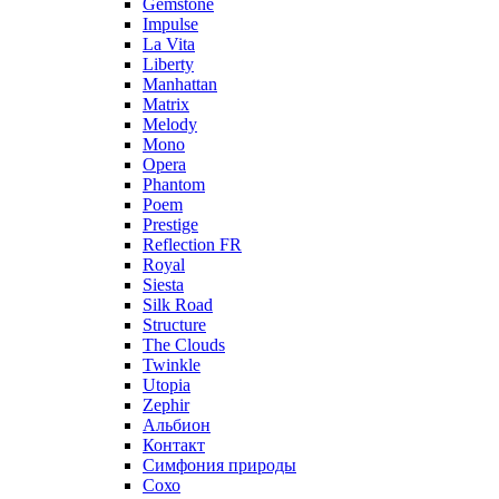
Gemstone
Impulse
La Vita
Liberty
Manhattan
Matrix
Melody
Mono
Opera
Phantom
Poem
Prestige
Reflection FR
Royal
Siesta
Silk Road
Structure
The Clouds
Twinkle
Utopia
Zephir
Альбион
Контакт
Симфония природы
Сохо