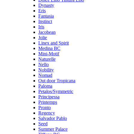
Dynasty
Eris
Fantasia
Instinct
Iris
Jacobean
Jolie
Linex and Spirit
Medina BC
Mini-Motif
Naturelle
Nello
Nobility
Nomad
Out door Tropicana
Paloma
Petalos/Symmetric
Principessa
Printemps
Pronto
Regency
Salvador Pablo
Seed
Summer Palace