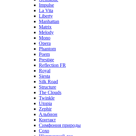
Impulse
La Vita
Liberty
Manhattan
Matrix
Melody
Mono
Opera
Phantom
Poem
Prestige
Reflection FR
Royal
Siesta
Silk Road
Structure
The Clouds
Twinkle
Utopia
Zephir
Альбион
Контакт
Симфония природы
Сохо