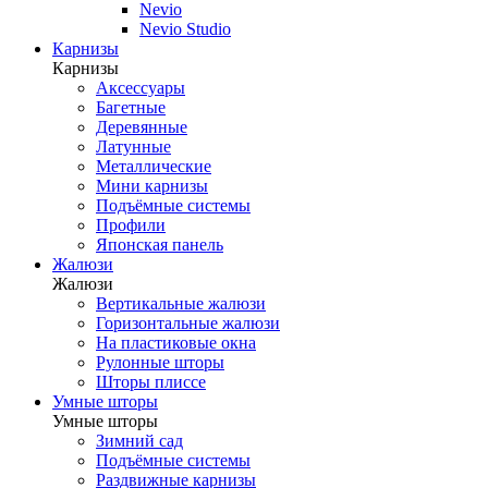
Nevio
Nevio Studio
Карнизы
Карнизы
Аксессуары
Багетные
Деревянные
Латунные
Металлические
Мини карнизы
Подъёмные системы
Профили
Японская панель
Жалюзи
Жалюзи
Вертикальные жалюзи
Горизонтальные жалюзи
На пластиковые окна
Рулонные шторы
Шторы плиссе
Умные шторы
Умные шторы
Зимний сад
Подъёмные системы
Раздвижные карнизы