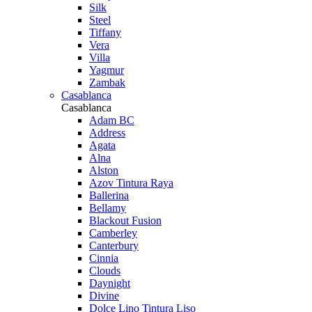
Silk
Steel
Tiffany
Vera
Villa
Yagmur
Zambak
Casablanca
Casablanca
Adam BC
Address
Agata
Alna
Alston
Azov Tintura Raya
Ballerina
Bellamy
Blackout Fusion
Camberley
Canterbury
Cinnia
Clouds
Daynight
Divine
Dolce Lino Tintura Liso