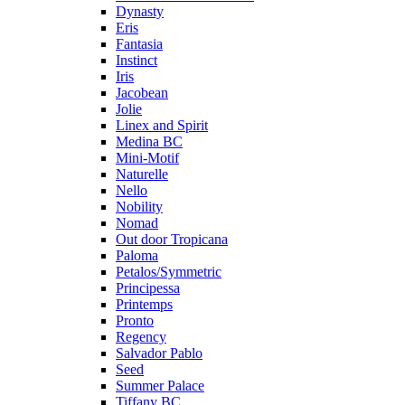
Dynasty
Eris
Fantasia
Instinct
Iris
Jacobean
Jolie
Linex and Spirit
Medina BC
Mini-Motif
Naturelle
Nello
Nobility
Nomad
Out door Tropicana
Paloma
Petalos/Symmetric
Principessa
Printemps
Pronto
Regency
Salvador Pablo
Seed
Summer Palace
Tiffany BC