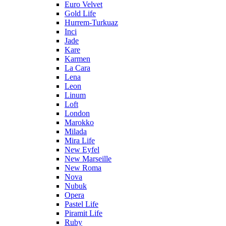
Euro Velvet
Gold Life
Hurrem-Turkuaz
Inci
Jade
Kare
Karmen
La Cara
Lena
Leon
Linum
Loft
London
Marokko
Milada
Mira Life
New Eyfel
New Marseille
New Roma
Nova
Nubuk
Opera
Pastel Life
Piramit Life
Ruby