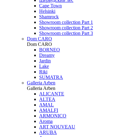
Шервудский лес
Cape Town
Helsinki
Shamrock
Showroom collection Part 1
Showroom collection Part 2
Showroom collection Part 3
Dom CARO
Dom CARO
BORNEO
Dreamy
Jardin
Lake
Riki
SUMATRA
Galleria Arben
Galleria Arben
ALICANTE
ALTEA
AMAL
AMALFI
ARMONICO
Aroma
ART NOUVEAU
ARUBA