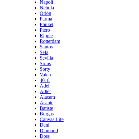
Napoli
Nebula
Orion
Parma
Phuket
Piero
Ripple
Rotterdam
Santos
Sefa
Sevilla
Sirius
Sorty
Valen
4018
Adel
Adler
Alacam
Asante
Batiste
Burgas
Canvas Life
Deni
Diamond
Doss