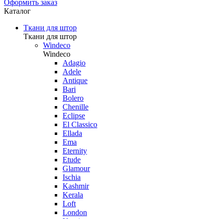
Оформить заказ
Каталог
Ткани для штор
Ткани для штор
Windeco
Windeco
Adagio
Adele
Antique
Bari
Bolero
Chenille
Eclipse
El Classico
Ellada
Ema
Eternity
Etude
Glamour
Ischia
Kashmir
Kerala
Loft
London