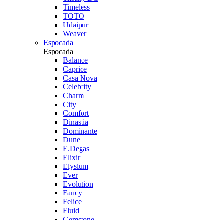
Timeless
TOTO
Udaipur
Weaver
Espocada
Espocada
Balance
Caprice
Casa Nova
Celebrity
Charm
City
Comfort
Dinastia
Dominante
Dune
E.Degas
Elixir
Elysium
Ever
Evolution
Fancy
Felice
Fluid
Gemstone