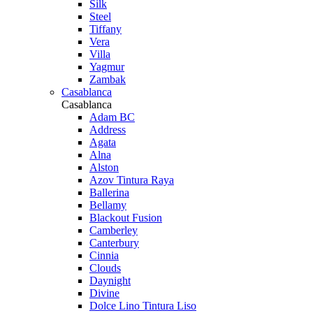
Silk
Steel
Tiffany
Vera
Villa
Yagmur
Zambak
Casablanca
Casablanca
Adam BC
Address
Agata
Alna
Alston
Azov Tintura Raya
Ballerina
Bellamy
Blackout Fusion
Camberley
Canterbury
Cinnia
Clouds
Daynight
Divine
Dolce Lino Tintura Liso