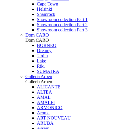
Cape Town
Helsinki
Shamrock
Showroom collection Part 1
Showroom collection Part 2
Showroom collection Part 3
Dom CARO
Dom CARO
BORNEO
Dreamy
Jardin
Lake
Riki
SUMATRA
Galleria Arben
Galleria Arben
ALICANTE
ALTEA
AMAL
AMALFI
ARMONICO
Aroma
ART NOUVEAU
ARUBA
Assam