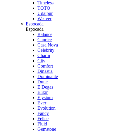
Timeless
TOTO
Udaipur
Weaver
Espocada
Espocada
Balance
Caprice
Casa Nova
Celebrity
Charm
City
Comfort
Dinastia
Dominante
Dune
E.Degas
Elixir
Elysium
Ever
Evolution
Fancy
Felice
Fluid
Gemstone