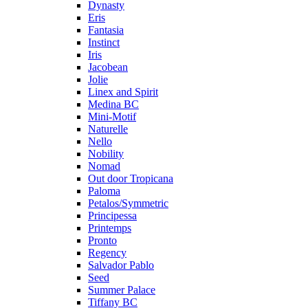
Dynasty
Eris
Fantasia
Instinct
Iris
Jacobean
Jolie
Linex and Spirit
Medina BC
Mini-Motif
Naturelle
Nello
Nobility
Nomad
Out door Tropicana
Paloma
Petalos/Symmetric
Principessa
Printemps
Pronto
Regency
Salvador Pablo
Seed
Summer Palace
Tiffany BC