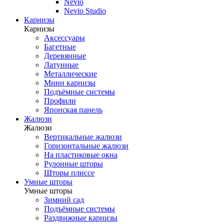
Nevio
Nevio Studio
Карнизы
Карнизы
Аксессуары
Багетные
Деревянные
Латунные
Металлические
Мини карнизы
Подъёмные системы
Профили
Японская панель
Жалюзи
Жалюзи
Вертикальные жалюзи
Горизонтальные жалюзи
На пластиковые окна
Рулонные шторы
Шторы плиссе
Умные шторы
Умные шторы
Зимний сад
Подъёмные системы
Раздвижные карнизы