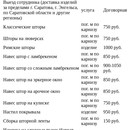
Выезд сотрудника (доставка изделий
за пределами г. Саратова, г. Энгельса,
услуга
Договорная
по Саратовской области и другие
регионы)
пог. м по
Классические шторы
750 руб.
карнизу
пог. м по
Шторы на люверсах
750 руб.
карнизу
Римские шторы
изделие
1000 руб.
пог. м по
Навес штор с ламбрекеном
850 руб.
карнизу
пог. м по
900-1050
Навес штор со сложным ламбрекеном
карнизу
руб.
пог. м по
Навес штор на эркерное окно
850 руб.
карнизу
пог. м по
Навес штор на арочное окно
850 руб.
карнизу
пог. м по
Навес штор на кулиске
750 руб.
карнизу
Настил покрывала
изделие
950 руб.
пог. м по
Сборка шторной ленты
150 руб.
карнизу
Наценка на сложные ткани (бархат,