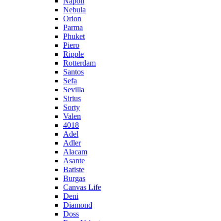
Napoli
Nebula
Orion
Parma
Phuket
Piero
Ripple
Rotterdam
Santos
Sefa
Sevilla
Sirius
Sorty
Valen
4018
Adel
Adler
Alacam
Asante
Batiste
Burgas
Canvas Life
Deni
Diamond
Doss