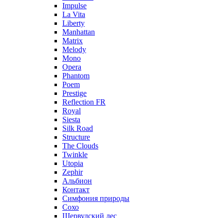
Impulse
La Vita
Liberty
Manhattan
Matrix
Melody
Mono
Opera
Phantom
Poem
Prestige
Reflection FR
Royal
Siesta
Silk Road
Structure
The Clouds
Twinkle
Utopia
Zephir
Альбион
Контакт
Симфония природы
Сохо
Шервудский лес