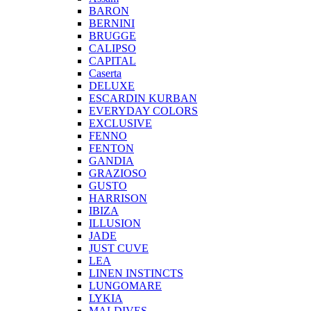
BARON
BERNINI
BRUGGE
CALIPSO
CAPITAL
Caserta
DELUXE
ESCARDIN KURBAN
EVERYDAY COLORS
EXCLUSIVE
FENNO
FENTON
GANDIA
GRAZIOSO
GUSTO
HARRISON
IBIZA
ILLUSION
JADE
JUST CUVE
LEA
LINEN INSTINCTS
LUNGOMARE
LYKIA
MALDIVES