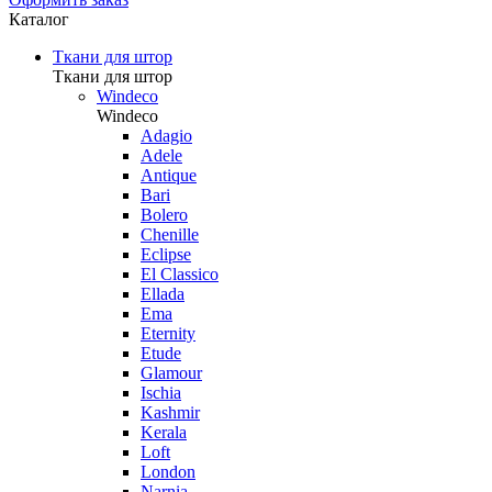
Каталог
Ткани для штор
Ткани для штор
Windeco
Windeco
Adagio
Adele
Antique
Bari
Bolero
Chenille
Eclipse
El Classico
Ellada
Ema
Eternity
Etude
Glamour
Ischia
Kashmir
Kerala
Loft
London
Narnia