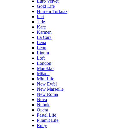
Euro Velvet
Gold Life
Hurrem-Turkuaz
Inci
Jade
Kare
Karmen
La Cara
Lena
Leon
Linum
Loft
London
Marokko
Milada
Mira Life
New Eyfel
New Marseille
New Roma
Nova
Nubuk
Opera
Pastel Life
Piramit Life
Ruby