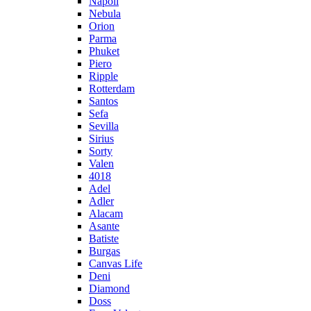
Napoli
Nebula
Orion
Parma
Phuket
Piero
Ripple
Rotterdam
Santos
Sefa
Sevilla
Sirius
Sorty
Valen
4018
Adel
Adler
Alacam
Asante
Batiste
Burgas
Canvas Life
Deni
Diamond
Doss