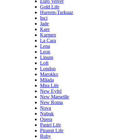
Euro Velvet
Gold Life
Hurrem-Turkuaz
Inci
Jade
Kare
Karmen
La Cara
Lena
Leon
Linum
Loft
London
Marokko
Milada
Mira Life
New Eyfel
New Marseille
New Roma
Nova
Nubuk
Opera
Pastel Life
Piramit Life
Ruby