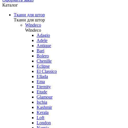
Каталог
Ткани для штор
Ткани для штор
Windeco
Windeco
Adagio
Adele
Antique
Bari
Bolero
Chenille
Eclipse
El Classico
Ellada
Ema
Eternity
Etude
Glamour
Ischia
Kashmir
Kerala
Loft
London
Narnia