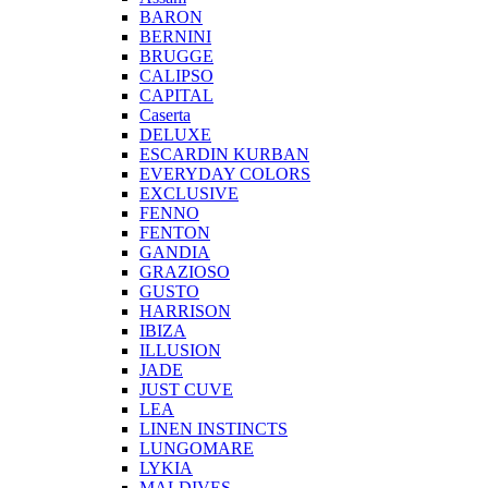
BARON
BERNINI
BRUGGE
CALIPSO
CAPITAL
Caserta
DELUXE
ESCARDIN KURBAN
EVERYDAY COLORS
EXCLUSIVE
FENNO
FENTON
GANDIA
GRAZIOSO
GUSTO
HARRISON
IBIZA
ILLUSION
JADE
JUST CUVE
LEA
LINEN INSTINCTS
LUNGOMARE
LYKIA
MALDIVES