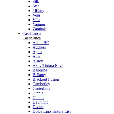
Silk
Steel
Tiffany
Vera
Villa
Yagmur
Zambak
Casablanca
Casablanca
Adam BC
Address
Agata
Alna
Alston
Azov Tintura Raya
Ballerina
Bellamy
Blackout Fusion
Camberley
Canterbury
Cinnia
Clouds
Daynight
Divine
Dolce Lino Tintura Liso