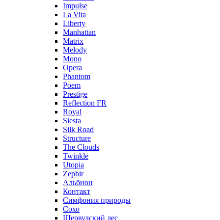
Impulse
La Vita
Liberty
Manhattan
Matrix
Melody
Mono
Opera
Phantom
Poem
Prestige
Reflection FR
Royal
Siesta
Silk Road
Structure
The Clouds
Twinkle
Utopia
Zephir
Альбион
Контакт
Симфония природы
Сохо
Шервудский лес