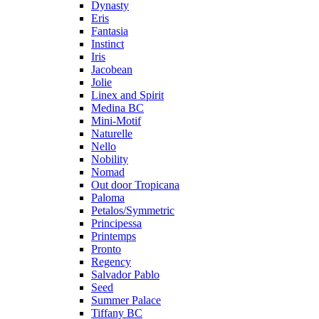
Dynasty
Eris
Fantasia
Instinct
Iris
Jacobean
Jolie
Linex and Spirit
Medina BC
Mini-Motif
Naturelle
Nello
Nobility
Nomad
Out door Tropicana
Paloma
Petalos/Symmetric
Principessa
Printemps
Pronto
Regency
Salvador Pablo
Seed
Summer Palace
Tiffany BC