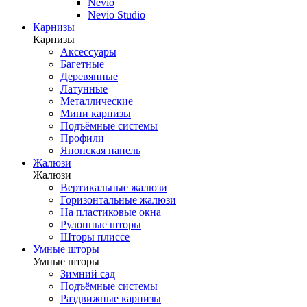
Nevio
Nevio Studio
Карнизы
Карнизы
Аксессуары
Багетные
Деревянные
Латунные
Металлические
Мини карнизы
Подъёмные системы
Профили
Японская панель
Жалюзи
Жалюзи
Вертикальные жалюзи
Горизонтальные жалюзи
На пластиковые окна
Рулонные шторы
Шторы плиссе
Умные шторы
Умные шторы
Зимний сад
Подъёмные системы
Раздвижные карнизы