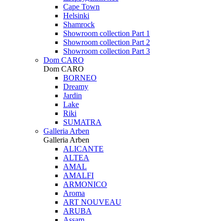
Cape Town
Helsinki
Shamrock
Showroom collection Part 1
Showroom collection Part 2
Showroom collection Part 3
Dom CARO
Dom CARO
BORNEO
Dreamy
Jardin
Lake
Riki
SUMATRA
Galleria Arben
Galleria Arben
ALICANTE
ALTEA
AMAL
AMALFI
ARMONICO
Aroma
ART NOUVEAU
ARUBA
Assam