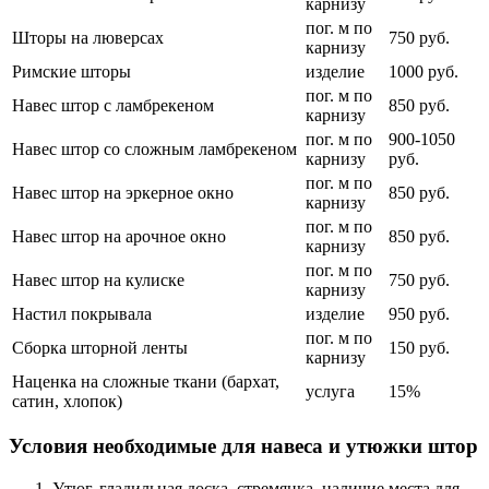
карнизу
пог. м по
Шторы на люверсах
750 руб.
карнизу
Римские шторы
изделие
1000 руб.
пог. м по
Навес штор с ламбрекеном
850 руб.
карнизу
пог. м по
900-1050
Навес штор со сложным ламбрекеном
карнизу
руб.
пог. м по
Навес штор на эркерное окно
850 руб.
карнизу
пог. м по
Навес штор на арочное окно
850 руб.
карнизу
пог. м по
Навес штор на кулиске
750 руб.
карнизу
Настил покрывала
изделие
950 руб.
пог. м по
Сборка шторной ленты
150 руб.
карнизу
Наценка на сложные ткани (бархат,
услуга
15%
сатин, хлопок)
Условия необходимые для навеса и утюжки штор
Утюг, гладильная доска, стремянка, наличие места для