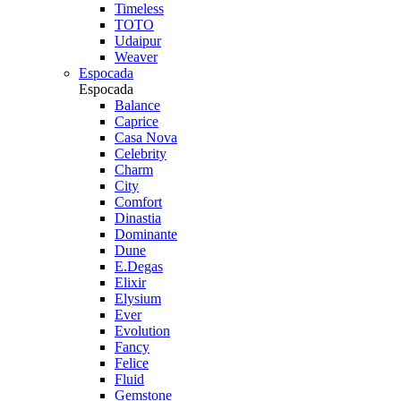
Timeless
TOTO
Udaipur
Weaver
Espocada
Espocada
Balance
Caprice
Casa Nova
Celebrity
Charm
City
Comfort
Dinastia
Dominante
Dune
E.Degas
Elixir
Elysium
Ever
Evolution
Fancy
Felice
Fluid
Gemstone