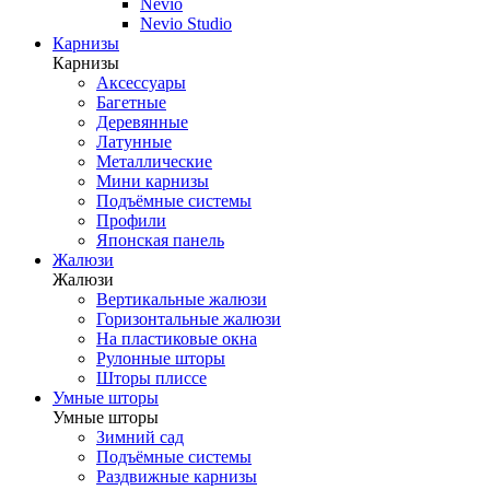
Nevio
Nevio Studio
Карнизы
Карнизы
Аксессуары
Багетные
Деревянные
Латунные
Металлические
Мини карнизы
Подъёмные системы
Профили
Японская панель
Жалюзи
Жалюзи
Вертикальные жалюзи
Горизонтальные жалюзи
На пластиковые окна
Рулонные шторы
Шторы плиссе
Умные шторы
Умные шторы
Зимний сад
Подъёмные системы
Раздвижные карнизы