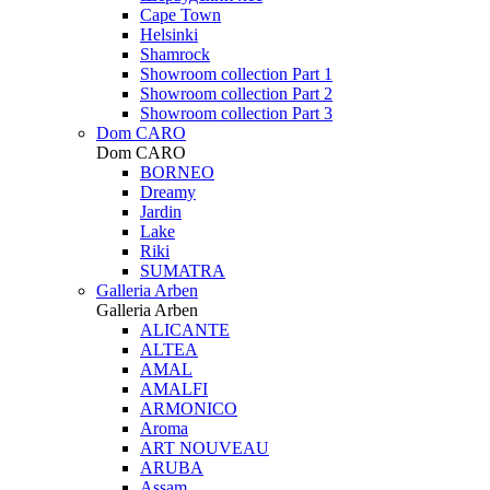
Cape Town
Helsinki
Shamrock
Showroom collection Part 1
Showroom collection Part 2
Showroom collection Part 3
Dom CARO
Dom CARO
BORNEO
Dreamy
Jardin
Lake
Riki
SUMATRA
Galleria Arben
Galleria Arben
ALICANTE
ALTEA
AMAL
AMALFI
ARMONICO
Aroma
ART NOUVEAU
ARUBA
Assam