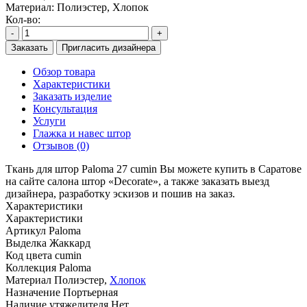
Материал:
Полиэстер, Хлопок
Кол-во:
-
+
Заказать
Пригласить дизайнера
Обзор товара
Характеристики
Заказать изделие
Консультация
Услуги
Глажка и навес штор
Отзывов (0)
Ткань для штор Paloma 27 cumin Вы можете купить в Саратове
на сайте салона штор «Decorate», а также заказать выезд
дизайнера, разработку эскизов и пошив на заказ.
Характеристики
Характеристики
Артикул
Paloma
Выделка
Жаккард
Код цвета
cumin
Коллекция
Paloma
Материал
Полиэстер,
Хлопок
Назначение
Портьерная
Наличие утяжелителя
Нет