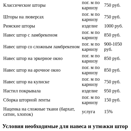
пог. м по
Классические шторы
750 руб.
карнизу
пог. м по
Шторы на люверсах
750 руб.
карнизу
Римские шторы
изделие
1000 руб.
пог. м по
Навес штор с ламбрекеном
850 руб.
карнизу
пог. м по
900-1050
Навес штор со сложным ламбрекеном
карнизу
руб.
пог. м по
Навес штор на эркерное окно
850 руб.
карнизу
пог. м по
Навес штор на арочное окно
850 руб.
карнизу
пог. м по
Навес штор на кулиске
750 руб.
карнизу
Настил покрывала
изделие
950 руб.
пог. м по
Сборка шторной ленты
150 руб.
карнизу
Наценка на сложные ткани (бархат,
услуга
15%
сатин, хлопок)
Условия необходимые для навеса и утюжки штор