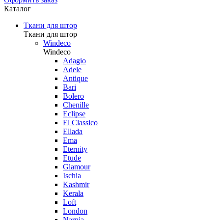
Каталог
Ткани для штор
Ткани для штор
Windeco
Windeco
Adagio
Adele
Antique
Bari
Bolero
Chenille
Eclipse
El Classico
Ellada
Ema
Eternity
Etude
Glamour
Ischia
Kashmir
Kerala
Loft
London
Narnia