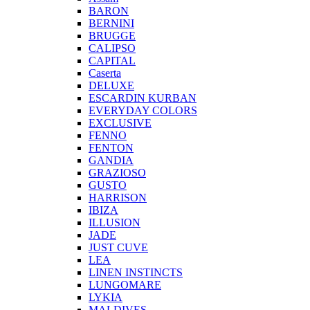
BARON
BERNINI
BRUGGE
CALIPSO
CAPITAL
Caserta
DELUXE
ESCARDIN KURBAN
EVERYDAY COLORS
EXCLUSIVE
FENNO
FENTON
GANDIA
GRAZIOSO
GUSTO
HARRISON
IBIZA
ILLUSION
JADE
JUST CUVE
LEA
LINEN INSTINCTS
LUNGOMARE
LYKIA
MALDIVES