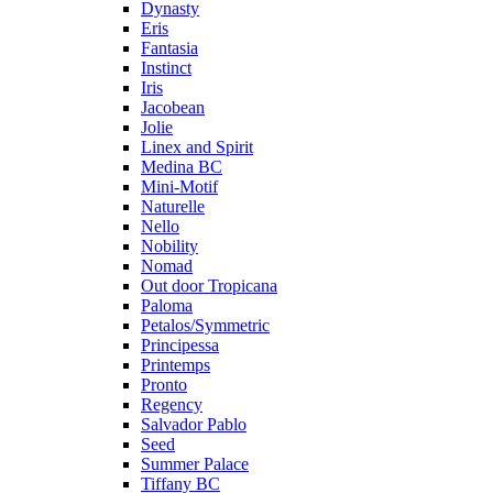
Dynasty
Eris
Fantasia
Instinct
Iris
Jacobean
Jolie
Linex and Spirit
Medina BC
Mini-Motif
Naturelle
Nello
Nobility
Nomad
Out door Tropicana
Paloma
Petalos/Symmetric
Principessa
Printemps
Pronto
Regency
Salvador Pablo
Seed
Summer Palace
Tiffany BC