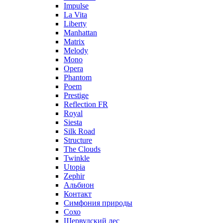
Impulse
La Vita
Liberty
Manhattan
Matrix
Melody
Mono
Opera
Phantom
Poem
Prestige
Reflection FR
Royal
Siesta
Silk Road
Structure
The Clouds
Twinkle
Utopia
Zephir
Альбион
Контакт
Симфония природы
Сохо
Шервудский лес