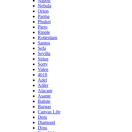
Napoli
Nebula
Orion
Parma
Phuket
Piero
Ripple
Rotterdam
Santos
Sefa
Sevilla
Sirius
Sorty
Valen
4018
Adel
Adler
Alacam
Asante
Batiste
Burgas
Canvas Life
Deni
Diamond
Doss