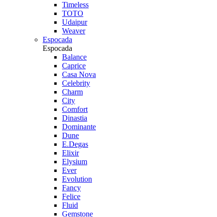
Timeless
TOTO
Udaipur
Weaver
Espocada
Espocada
Balance
Caprice
Casa Nova
Celebrity
Charm
City
Comfort
Dinastia
Dominante
Dune
E.Degas
Elixir
Elysium
Ever
Evolution
Fancy
Felice
Fluid
Gemstone