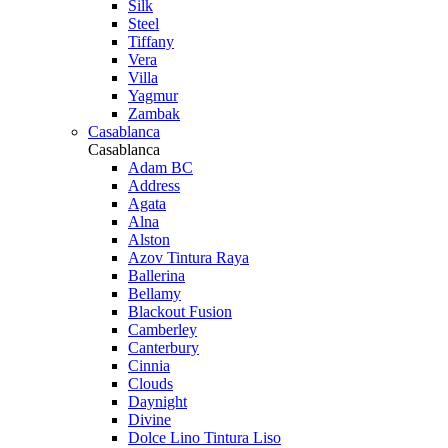
Silk
Steel
Tiffany
Vera
Villa
Yagmur
Zambak
Casablanca
Casablanca
Adam BC
Address
Agata
Alna
Alston
Azov Tintura Raya
Ballerina
Bellamy
Blackout Fusion
Camberley
Canterbury
Cinnia
Clouds
Daynight
Divine
Dolce Lino Tintura Liso