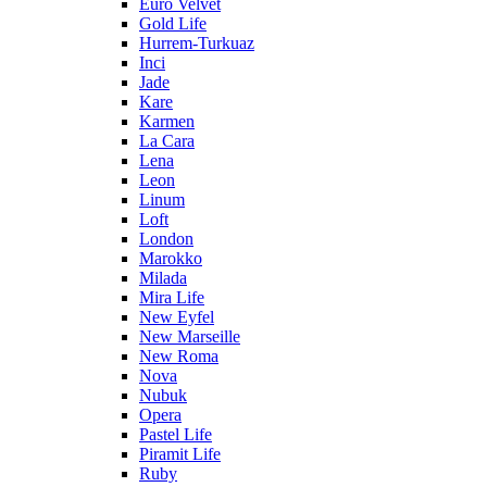
Euro Velvet
Gold Life
Hurrem-Turkuaz
Inci
Jade
Kare
Karmen
La Cara
Lena
Leon
Linum
Loft
London
Marokko
Milada
Mira Life
New Eyfel
New Marseille
New Roma
Nova
Nubuk
Opera
Pastel Life
Piramit Life
Ruby