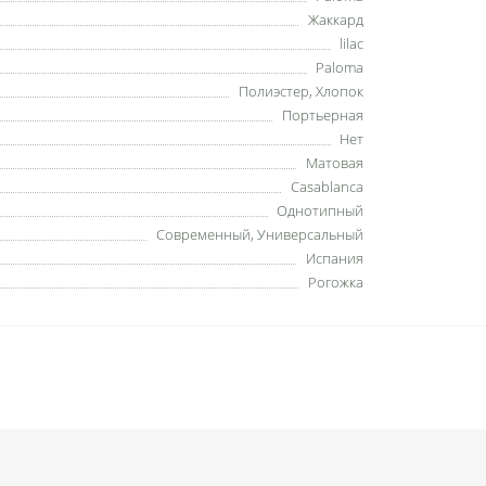
Жаккард
lilac
Paloma
Полиэстер,
Хлопок
Портьерная
Нет
Матовая
Casablanca
Однотипный
Современный, Универсальный
Испания
Рогожка