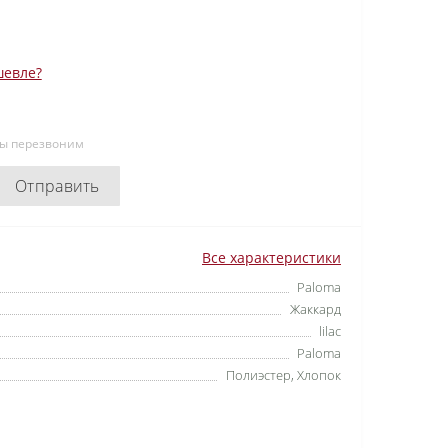
евле?
мы перезвоним
Отправить
Все характеристики
Paloma
Жаккард
lilac
Paloma
Полиэстер, Хлопок