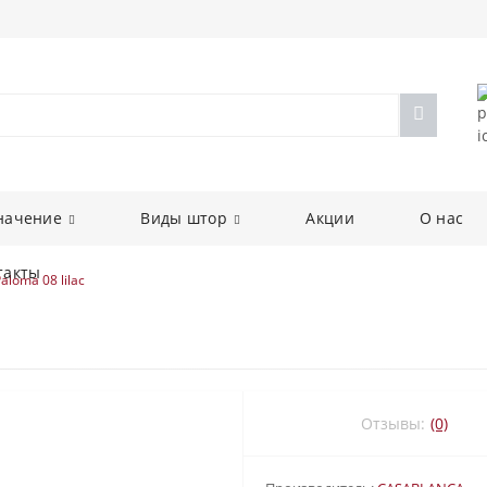
начение
Виды штор
Акции
О нас
такты
aloma 08 lilac
Отзывы:
(0)