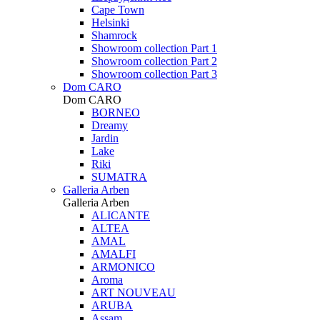
Cape Town
Helsinki
Shamrock
Showroom collection Part 1
Showroom collection Part 2
Showroom collection Part 3
Dom CARO
Dom CARO
BORNEO
Dreamy
Jardin
Lake
Riki
SUMATRA
Galleria Arben
Galleria Arben
ALICANTE
ALTEA
AMAL
AMALFI
ARMONICO
Aroma
ART NOUVEAU
ARUBA
Assam