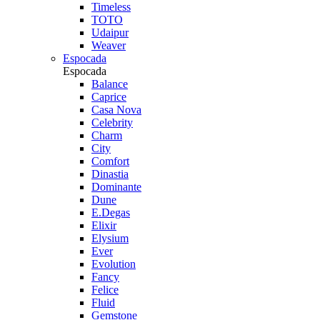
Timeless
TOTO
Udaipur
Weaver
Espocada
Espocada
Balance
Caprice
Casa Nova
Celebrity
Charm
City
Comfort
Dinastia
Dominante
Dune
E.Degas
Elixir
Elysium
Ever
Evolution
Fancy
Felice
Fluid
Gemstone