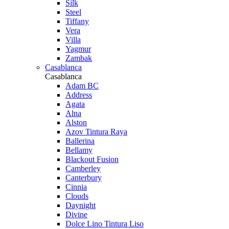
Silk
Steel
Tiffany
Vera
Villa
Yagmur
Zambak
Casablanca
Casablanca
Adam BC
Address
Agata
Alna
Alston
Azov Tintura Raya
Ballerina
Bellamy
Blackout Fusion
Camberley
Canterbury
Cinnia
Clouds
Daynight
Divine
Dolce Lino Tintura Liso