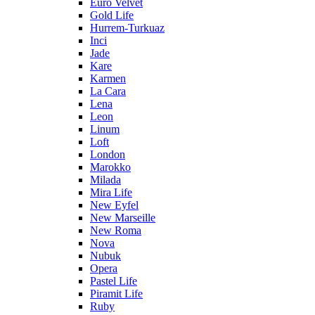
Euro Velvet
Gold Life
Hurrem-Turkuaz
Inci
Jade
Kare
Karmen
La Cara
Lena
Leon
Linum
Loft
London
Marokko
Milada
Mira Life
New Eyfel
New Marseille
New Roma
Nova
Nubuk
Opera
Pastel Life
Piramit Life
Ruby