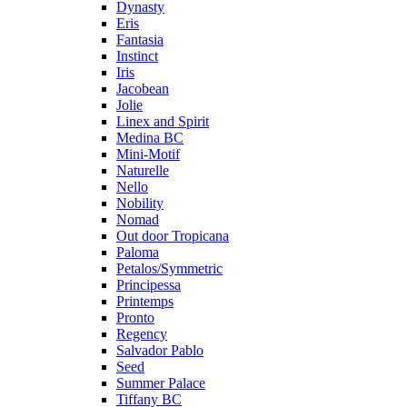
Dynasty
Eris
Fantasia
Instinct
Iris
Jacobean
Jolie
Linex and Spirit
Medina BC
Mini-Motif
Naturelle
Nello
Nobility
Nomad
Out door Tropicana
Paloma
Petalos/Symmetric
Principessa
Printemps
Pronto
Regency
Salvador Pablo
Seed
Summer Palace
Tiffany BC