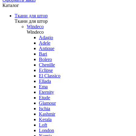
Каталог
Ткани для штор
Ткани для штор
Windeco
Windeco
Adagio
Adele
Antique
Bari
Bolero
Chenille
Eclipse
El Classico
Ellada
Ema
Eternity
Etude
Glamour
Ischia
Kashmir
Kerala
Loft
London
Narnia