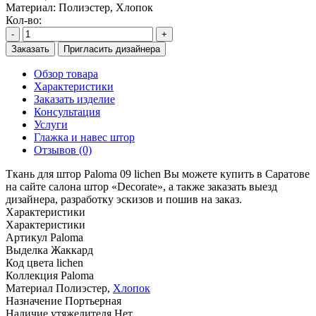
Материал:
Полиэстер, Хлопок
Кол-во:
-
+
Заказать
Пригласить дизайнера
Обзор товара
Характеристики
Заказать изделие
Консультация
Услуги
Глажка и навес штор
Отзывов (0)
Ткань для штор Paloma 09 lichen Вы можете купить в Саратове
на сайте салона штор «Decorate», а также заказать выезд
дизайнера, разработку эскизов и пошив на заказ.
Характеристики
Характеристики
Артикул
Paloma
Выделка
Жаккард
Код цвета
lichen
Коллекция
Paloma
Материал
Полиэстер,
Хлопок
Назначение
Портьерная
Наличие утяжелителя
Нет