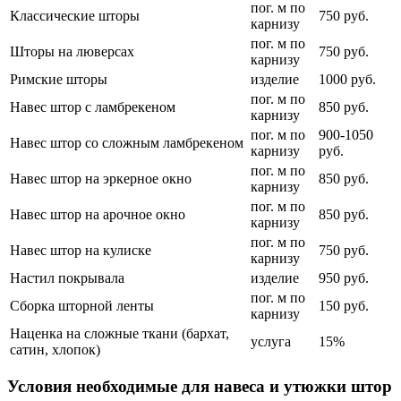
пог. м по
Классические шторы
750 руб.
карнизу
пог. м по
Шторы на люверсах
750 руб.
карнизу
Римские шторы
изделие
1000 руб.
пог. м по
Навес штор с ламбрекеном
850 руб.
карнизу
пог. м по
900-1050
Навес штор со сложным ламбрекеном
карнизу
руб.
пог. м по
Навес штор на эркерное окно
850 руб.
карнизу
пог. м по
Навес штор на арочное окно
850 руб.
карнизу
пог. м по
Навес штор на кулиске
750 руб.
карнизу
Настил покрывала
изделие
950 руб.
пог. м по
Сборка шторной ленты
150 руб.
карнизу
Наценка на сложные ткани (бархат,
услуга
15%
сатин, хлопок)
Условия необходимые для навеса и утюжки штор