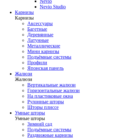
Nevio
Nevio Studio
Карнизы
Карнизы
Аксессуары
Багетные
Деревянные
Латунные
Металлические
Мини карнизы
Подъёмные системы
Профили
Японская панель
Жалюзи
Жалюзи
Вертикальные жалюзи
Горизонтальные жалюзи
На пластиковые окна
Рулонные шторы
Шторы плиссе
Умные шторы
Умные шторы
Зимний сад
Подъёмные системы
Раздвижные карнизы