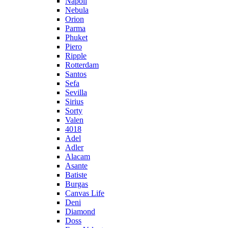
Napoli
Nebula
Orion
Parma
Phuket
Piero
Ripple
Rotterdam
Santos
Sefa
Sevilla
Sirius
Sorty
Valen
4018
Adel
Adler
Alacam
Asante
Batiste
Burgas
Canvas Life
Deni
Diamond
Doss