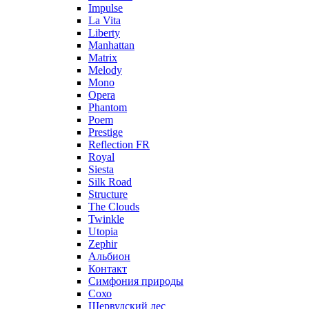
Impulse
La Vita
Liberty
Manhattan
Matrix
Melody
Mono
Opera
Phantom
Poem
Prestige
Reflection FR
Royal
Siesta
Silk Road
Structure
The Clouds
Twinkle
Utopia
Zephir
Альбион
Контакт
Симфония природы
Сохо
Шервудский лес